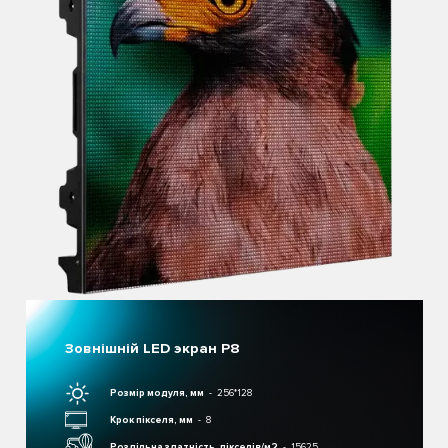
Зовнішній LED экран P8
Розмір модуля, мм
256*128
Крок пікселя, мм
8
Роздільна здатність, пікселів/м2
15625