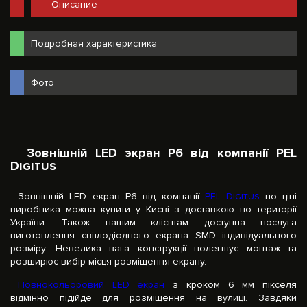
Описание
Подробная характеристика
Фото
Зовнішній LED экран P6 від компанії PEL
Digitus
Зовнішній LED екран Р6 від компанії
PEL Digitus
по ціні
виробника можна купити у Києві з доставкою по території
України. Також нашим клієнтам доступна послуга
виготовлення світлодіодного екрана SMD індивідуального
розміру. Невелика вага конструкції полегшує монтаж та
розширює вибір місця розміщення екрану.
Повнокольоровий LED екран
з кроком 6 мм пікселя
відмінно підійде для розміщення на вулиці. Завдяки