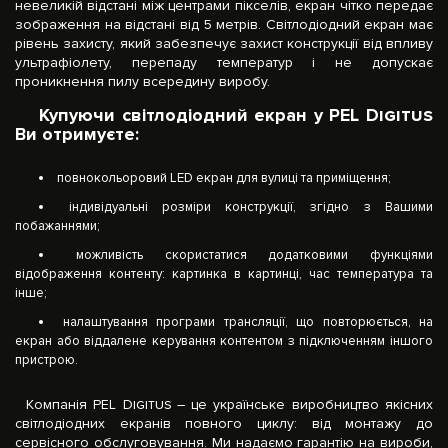
невеликій відстані між центрами пікселів, екран чітко передає
зображення на відстані від 5 метрів. Світлодіодний екран має
рівень захисту, який забезпечує захист конструкції від впливу
ультрафіолету, перепаду температур і не допускає
проникнення пилу всередину виробу.
Купуючи світлодіодний екран у PEL Digitus
Ви отримуєте:
повнокольоровий LED екран для вулиці та приміщення;
індивідуальні розміри конструкції, згідно з Вашими
побажаннями;
можливість скористатися додатковими функціями
відображення контенту: картинка в картинці, час температура та
інше;
налаштування програми трансляції, що повторюється, на
екран або віддалене керування контентом з підключенням іншого
пристрою.
Компанія PEL Digitus – це українське виробництво якісних
світлодіодних екранів повного циклу: від монтажу до
сервісного обслуговування. Ми надаємо гарантію на вироби,