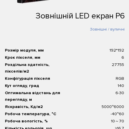
Зовнішній LED екран P6
Зовнішні / вуличні
Розмір модуля, мм
192*192
Крок пікселя, мм
6
Роздільна здатність,
27755
пікселів/м2
Конфігурація пікселя
RGB
Кут огляду, град
140
Оптимальна відстань для
6-30
перегляду, м
Яскравість, Кд/м2
5000~6000
Робоча температура, °С
-40~60
Робоча вологість, %
10～70
Кількість кольорів, що
≥16.7