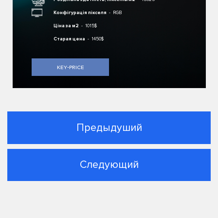
Конфігурація пікселя
RGB
Ціна за м2
1015$
Старая цена
1450$
key-price
Предыдуший
Следующий