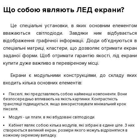
Що собою являють ЛЕД екрани?
Це спеціальні установки, в яких основним елементом
вважаються світлодіоди. Завдяки ним відбувається
відображення графічної інформації. Діоди об'єднуються в
спеціальні матриці, кластери, що дозволяє отримати екран
заданої форми. Щоб отримати гарантію якості, лід екрани
купити дуже важливо в перевіреному місці.
Екрани є модульними конструкціями, до складу яких
входить кілька основних елементів:
Пікселі, які представляють собою найменші компоненти. Вони
безпосередньо впливають на якість картинки. Контрастність
трансляції підвищується, якщо використовувати мінімальний крок
пікселя.
Модулі - це плати, в які вбудовані світлодіоди.
Кабінет являє собою кілька модулів, які зібрані в єдине ціле. З них
створюється великий екран, розміри якого можуть відрізнятися в
кожному окремому випадку.