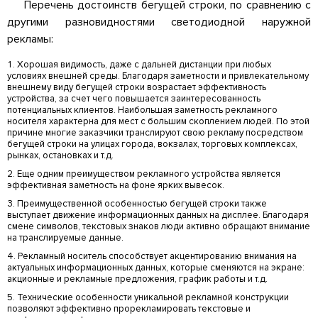
Перечень достоинств бегущей строки, по сравнению с
другими разновидностями светодиодной наружной
рекламы:
Хорошая видимость, даже с дальней дистанции при любых
условиях внешней среды. Благодаря заметности и привлекательному
внешнему виду бегущей строки возрастает эффективность
устройства, за счет чего повышается заинтересованность
потенциальных клиентов. Наибольшая заметность рекламного
носителя характерна для мест с большим скоплением людей. По этой
причине многие заказчики транслируют свою рекламу посредством
бегущей строки на улицах города, вокзалах, торговых комплексах,
рынках, остановках и т.д.
Еще одним преимуществом рекламного устройства является
эффективная заметность на фоне ярких вывесок.
Преимущественной особенностью бегущей строки также
выступает движение информационных данных на дисплее. Благодаря
смене символов, текстовых знаков люди активно обращают внимание
на транслируемые данные.
Рекламный носитель способствует акцентированию внимания на
актуальных информационных данных, которые сменяются на экране:
акционные и рекламные предложения, график работы и т.д.
Технические особенности уникальной рекламной конструкции
позволяют эффективно прорекламировать текстовые и